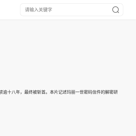
曾被囚禁逾十八年，最终被斩首。本片记述玛丽一世密码信件的解密研