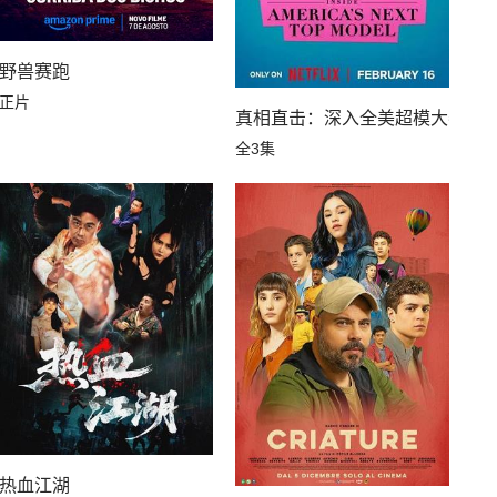
野兽赛跑
正片
真相直击：深入全美超模大赛第
全3集
热血江湖