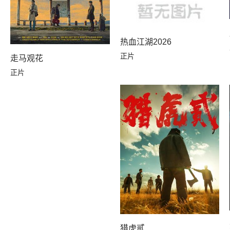
热血江湖2026
正片
走马观花
正片
猎虎贰