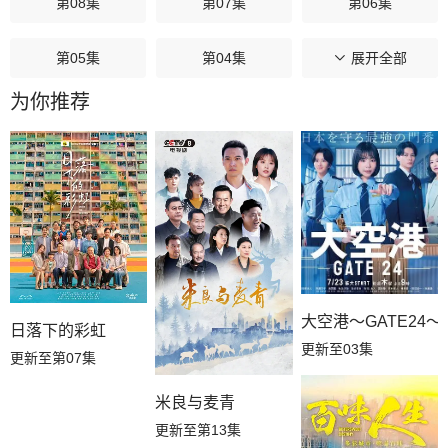
第08集
第07集
第06集
第05集
第04集
第03集
展开全部
为你推荐
第02集
第01集
大空港～GATE24～
日落下的彩虹
更新至03集
更新至第07集
米良与麦青
更新至第13集