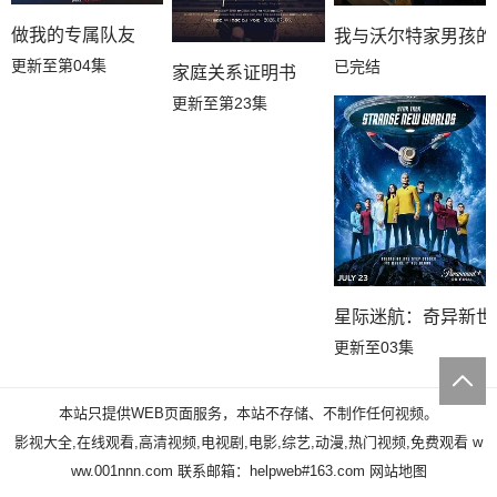
做我的专属队友
我与沃尔特家男孩的
更新至第04集
已完结
家庭关系证明书
更新至第23集
星际迷航：奇异新世
更新至03集
本站只提供WEB页面服务，本站不存储、不制作任何视频。
影视大全,在线观看,高清视频,电视剧,电影,综艺,动漫,热门视频,免费观看
w
ww.001nnn.com
联系邮箱：helpweb#163.com
网站地图