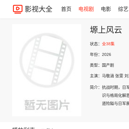
影视大全
首页
电视剧
电影
综艺
塬上风云
状态：
全38集
年份：
2026
类型：
国产剧
主演：
马敬涵 张雯 
简介：
抗战时期，日
识与格局化解
道险隘与日军