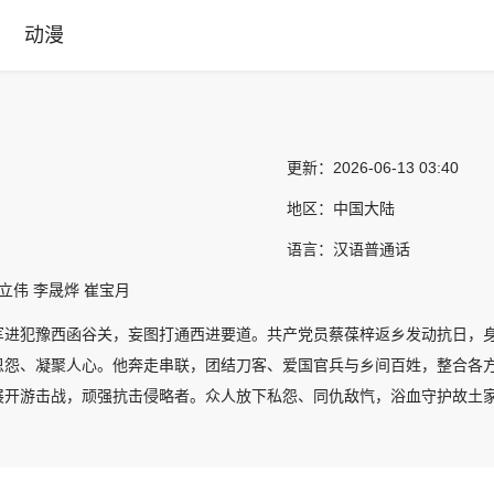
动漫
更新：
2026-06-13 03:40
地区：
中国大陆
语言：
汉语普通话
刘立伟 李晟烨 崔宝月
军进犯豫西函谷关，妄图打通西进要道。共产党员蔡葆梓返乡发动抗日，
恩怨、凝聚人心。他奔走串联，团结刀客、爱国官兵与乡间百姓，整合各
展开游击战，顽强抗击侵略者。众人放下私怨、同仇敌忾，浴血守护故土