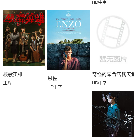
HD中字
校歌英雄
奇怪的零食店钱天堂
恩佐
正片
HD中字
HD中字