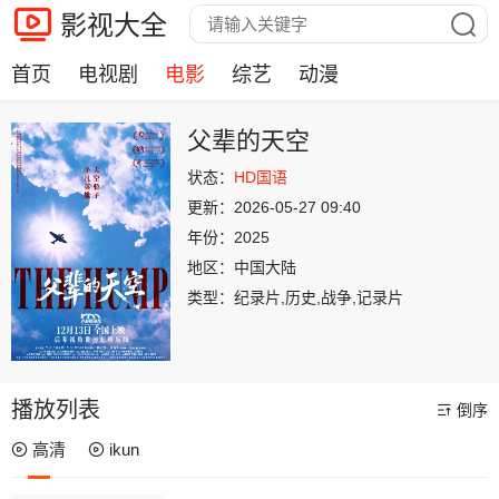
影视大全
首页
电视剧
电影
综艺
动漫
父辈的天空
状态：
HD国语
更新：
2026-05-27 09:40
年份：
2025
地区：
中国大陆
类型：
纪录片,历史,战争,记录片
播放列表
倒序
高清
ikun