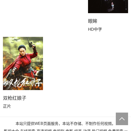
眼眸
HD中字
双枪红娘子
正片
本站只提供WEB页面服务，本站不存储、不制作任何视频。