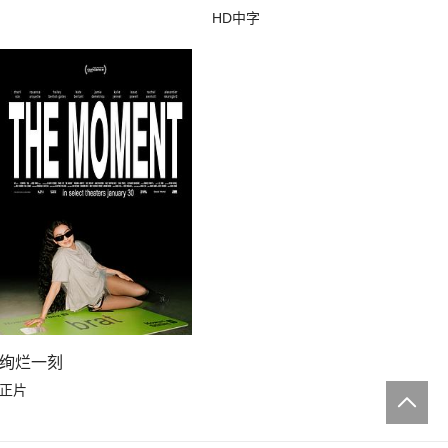
HD中字
绚烂一刻
正片