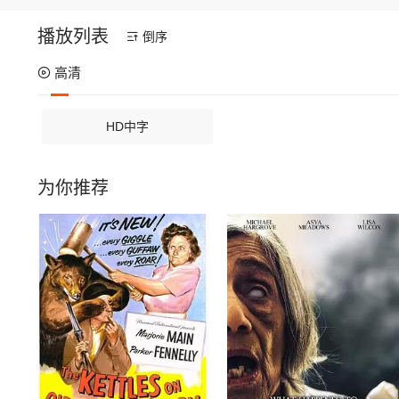
播放列表
倒序
高清
HD中字
为你推荐