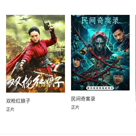
民间奇案录
双枪红娘子
正片
正片