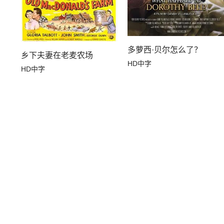
多萝西·贝尔怎么了？
乡下夫妻在老麦农场
HD中字
HD中字