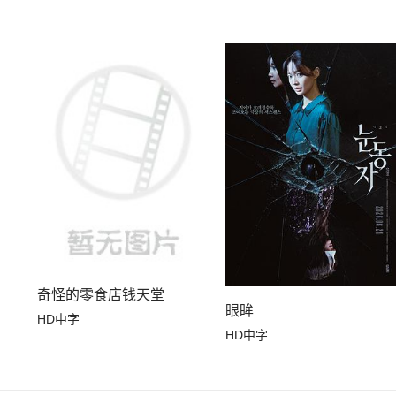
奇怪的零食店钱天堂
眼眸
HD中字
HD中字