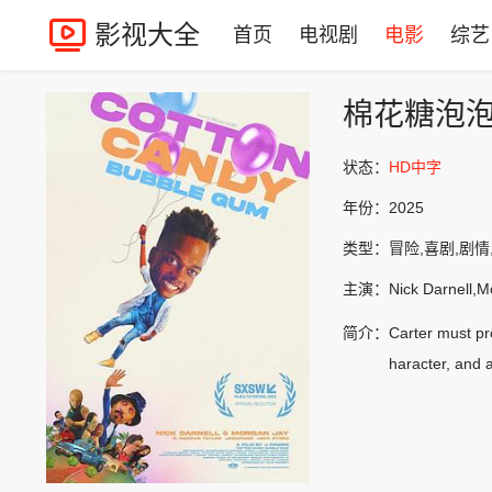
影视大全
首页
电视剧
电影
综艺
棉花糖泡
状态：
HD中字
年份：
2025
类型：
冒险,喜剧,剧情
主演：
Nick Darnell,M
简介：
Carter must pro
haracter, and 