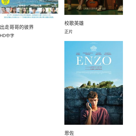
校歌英雄
出走哥哥的彼界
正片
HD中字
恩佐