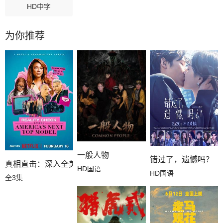
HD中字
为你推荐
一般人物
错过了，遗憾吗？
真相直击：深入全美超模大赛第一季
HD国语
HD国语
全3集