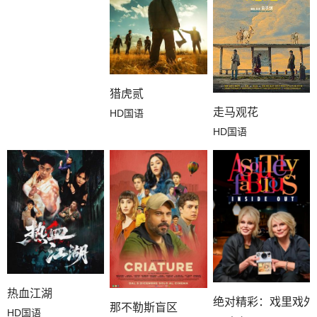
猎虎贰
走马观花
HD国语
HD国语
热血江湖
绝对精彩：戏里戏外
那不勒斯盲区
HD国语