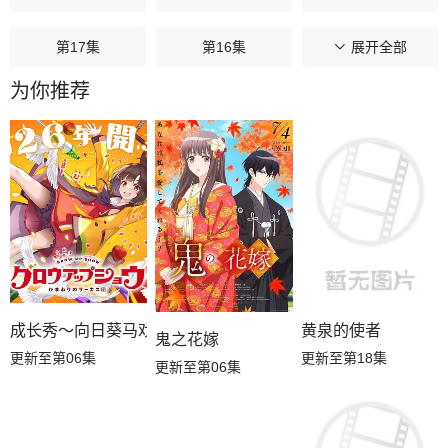
第17集
第16集
第15集
展开全部
为你推荐
第14集
第13集
第12集
第11集
第10集
第09集
第08集
第07集
第06集
第05集
第04集
第03集
第02集
第01集
成长秀～向日葵马戏团～
黄泉的使者
鬼之花嫁
更新至第06集
更新至第18集
更新至第06集