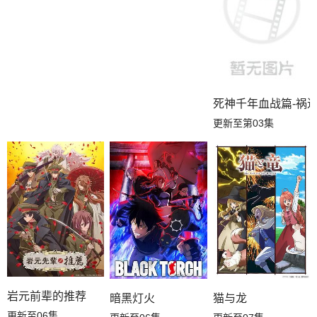
死神千年血战篇-祸进
更新至第03集
岩元前辈的推荐
暗黑灯火
猫与龙
更新至06集