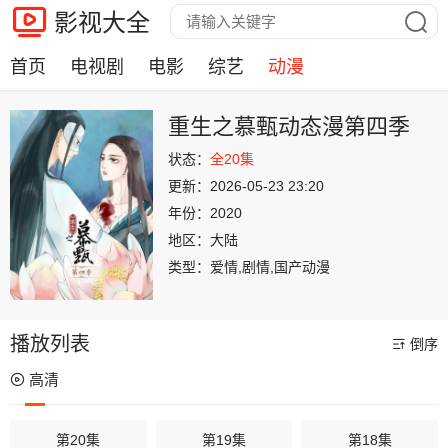
影视大全
首页
电视剧
电影
综艺
动漫
重生之慕甄动态漫第四季
状态：
全20集
更新：
2026-05-23 23:20
年份：
2020
地区：
大陆
类型：
爱情,剧情,国产动漫
播放列表
倒序
高清
第20集
第19集
第18集