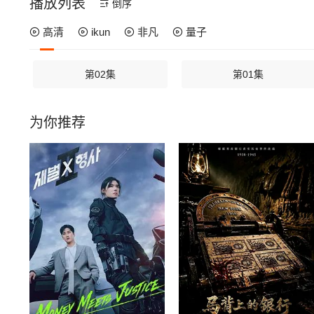
播放列表
倒序
高清
ikun
非凡
量子
第02集
第01集
为你推荐