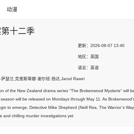
动漫
案第十二季
更新：
2026-08-07 13:40
地区：
英国
语言：
英语
萨瑟兰,克里斯蒂娜·谢尔班·扬达,Jarod Rawiri
n of the New Zealand drama series “The Brokenwood Mysterie” will beg
 season will be released on Mondays through May 11. As Brokenwood’s 
egin to emerge, Detective Mike Shepherd (Neill Rea, The Warrior’s Wa
e and chilling murder investigations yet.