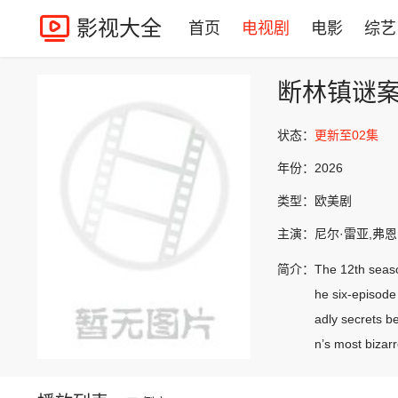
影视大全
首页
电视剧
电影
综艺
断林镇谜
状态：
更新至02集
年份：
2026
类型：
欧美剧
主演：
尼尔·雷亚,弗恩·
简介：
The 12th seaso
he six-episode
adly secrets b
n’s most bizarr