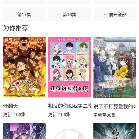
第17集
第16集
第15集
展开全部
为你推荐
第14集
第13集
第12集
第11集
第10集
第09集
第08集
第07集
第06集
第05集
第04集
第03集
第02集
第01集
相反的你和我第二季
炒翻天
说了不打算爱我的公
更新至06集
更新至06集
更新至06集