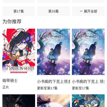
第17集
第16集
第15集
展开全部
为你推荐
第14集
第13集
第12集
第11集
第10集
第09集
第08集
第07集
第06集
第05集
第04集
第03集
第02集
第01集
缎带骑士
小书痴的下克上领主的养女
小书痴的下克上 领
正片
更新至第17集
更新至17集