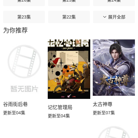
第26集
第25集
第24集
第23集
第22集
第21集
展开全部
为你推荐
第20集
第19集
第18集
第17集
第16集
第15集
第14集
第13集
第12集
第11集
第10集
第09集
第08集
第07集
第06集
谷雨街后巷
太古神尊
记忆管理局
更新至04集
更新至07集
更新至04集
第05集
第04集
第03集
第02集
第01集