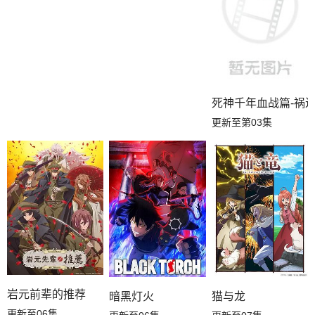
死神千年血战篇-祸进
更新至第03集
岩元前辈的推荐
暗黑灯火
猫与龙
更新至06集