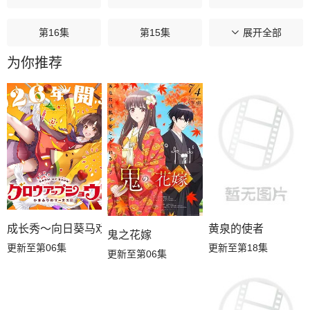
第16集
第15集
第14集
展开全部
为你推荐
第13集
第12集
第11集
第10集
第09集
第08集
第07集
第06集
第05集
第04集
第03集
第02集
第01集
成长秀～向日葵马戏团～
黄泉的使者
鬼之花嫁
更新至第06集
更新至第18集
更新至第06集