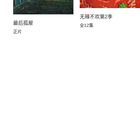
无辣不欢第2季
最后孤屋
全12集
正片