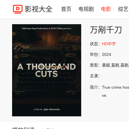
影视大全
首页
电视剧
电影
综艺
万剐千刀
状态：
HD中字
年份：
2024
类型：
悬疑,喜剧,喜
主演：
简介：
True crime host
ve.