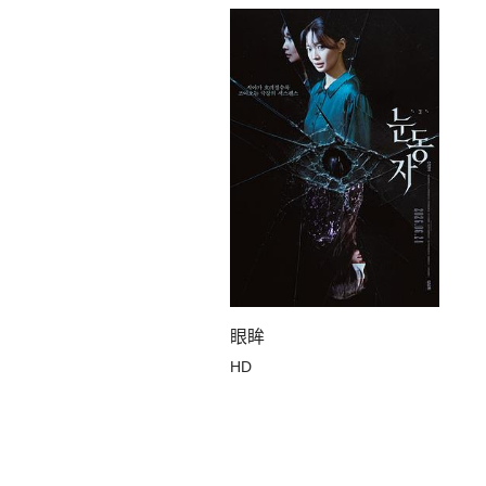
眼眸
HD