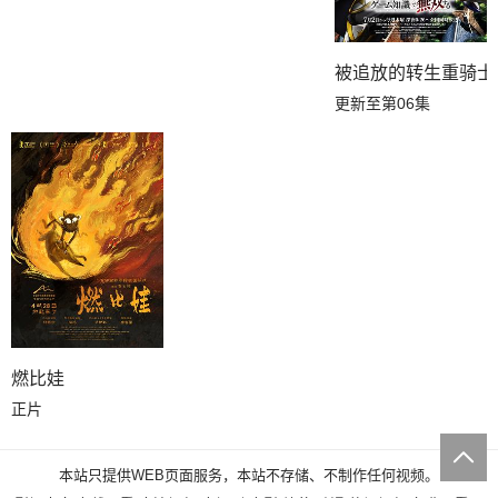
被追放的转生重骑士
更新至第06集
燃比娃
正片
本站只提供WEB页面服务，本站不存储、不制作任何视频。