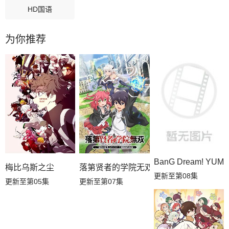
HD国语
为你推荐
BanG Dream! YUM
梅比乌斯之尘
落第贤者的学院无双第二回转生，S等级
更新至第08集
更新至第05集
更新至第07集