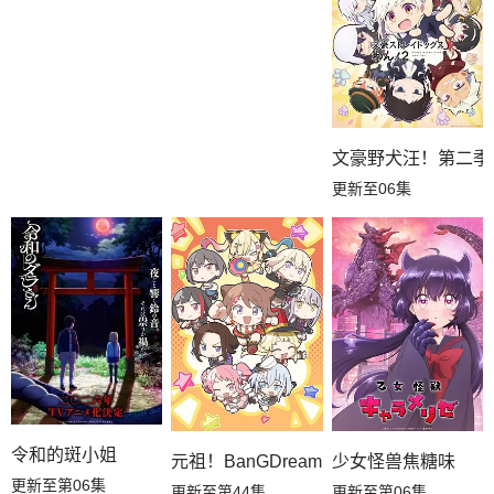
文豪野犬汪！第二季
更新至06集
令和的斑小姐
元祖！BanGDream酱
少女怪兽焦糖味
更新至第06集
更新至第44集
更新至第06集