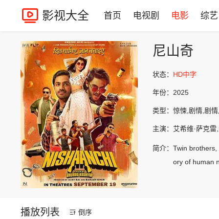
影视大全
首页
电视剧
电影
综艺
尼山奇
状态：
HD中字
年份：
2025
类型：
惊悚,剧情,剧
主演：
艾希维·萨克雷,
简介：
Twin brothers, 
ory of human na
播放列表
倒序