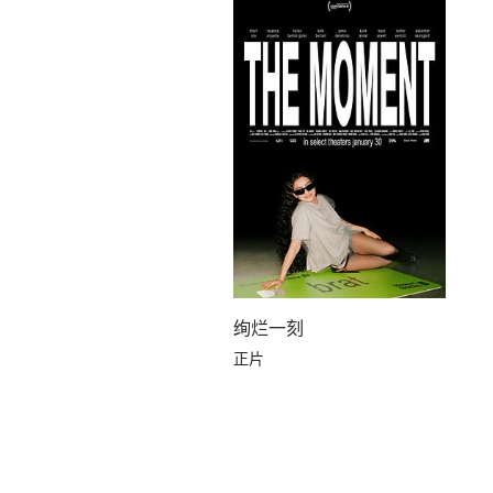
绚烂一刻
正片