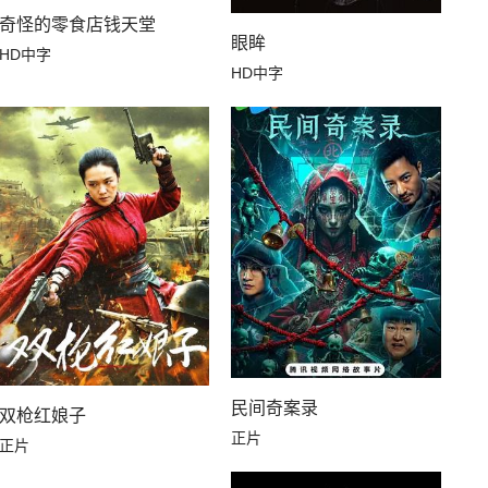
奇怪的零食店钱天堂
眼眸
HD中字
HD中字
民间奇案录
双枪红娘子
正片
正片