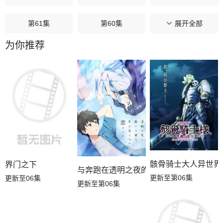
第61集
第60集
第59集
展开全部
为你推荐
第58集
第57集
第56集
第55集
第54集
第53集
第52集
第51集
第50集
第49集
第48集
第47集
第46集
第45集
第44集
骸骨骑士大人异世界
界门之下
与奔跑在透明之夜的你，谈一场看不见的
更新至第06集
更新至06集
更新至第06集
第43集
第42集
第41集
第40集
第39集
第38集