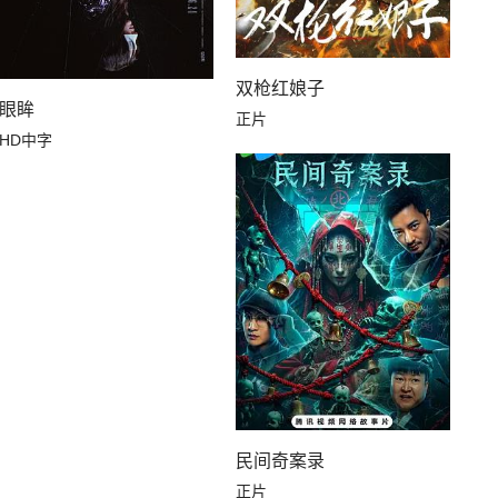
双枪红娘子
眼眸
正片
HD中字
民间奇案录
正片