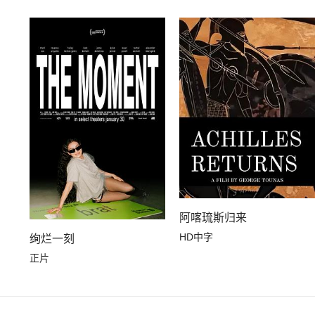
阿喀琉斯归来
HD中字
绚烂一刻
正片