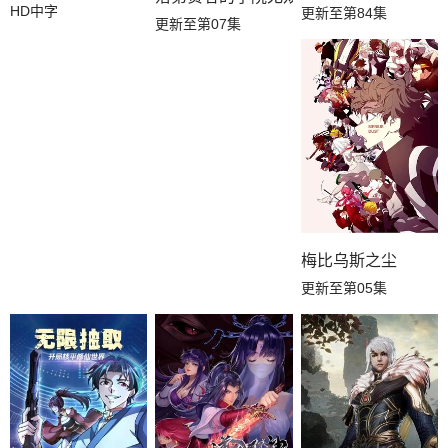
HD中字
更新至第84集
更新至第07集
梅比乌斯之尘
更新至第05集