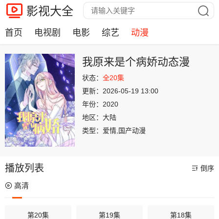
影视大全
首页
电视剧
电影
综艺
动漫
我原来是个病娇动态漫
状态：
全20集
更新：
2026-05-19 13:00
年份：
2020
地区：
大陆
类型：
爱情,国产动漫
播放列表
倒序
高清
第20集
第19集
第18集