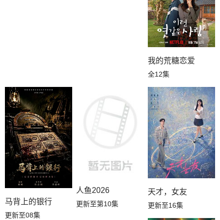
我的荒糖恋爱
全12集
人鱼2026
天才，女友
马背上的银行
更新至第10集
更新至16集
更新至08集