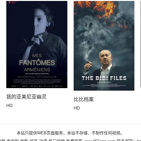
我的亚美尼亚幽灵
比比档案
HD
HD
本站只提供WEB页面服务，本站不存储、不制作任何视频。