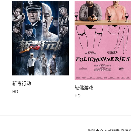
斩毒行动
轻佻游戏
HD
HD