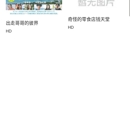
奇怪的零食店钱天堂
出走哥哥的彼界
HD
HD