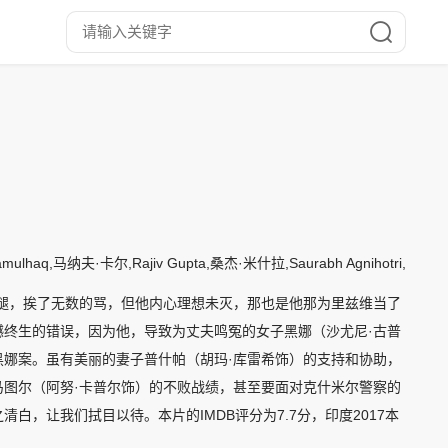
ajiv Gupta,桑杰·米什拉,Saurabh Agnihotri,Zia Ahmed,Vishwa 
腿，挨了无数的骂，但他内心理想未灭，那也是他那为里兹维当了
终生的错误，因为他，导致为丈夫鸣冤的女子黑娜（沙尤尼·古普
娜案。虽有美丽的妻子普什帕（胡玛·库雷希饰）的支持和协助，
图尔（阿努·卡普尔饰）的不败战绩，甚至要面对克什米尔警察的
，让我们拭目以待。本片的IMDB评分为7.7分，印度2017本