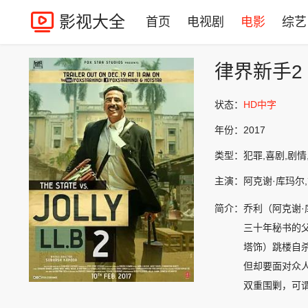
影视大全
首页
电视剧
电影
综艺
律界新手2
状态：
HD中字
年份：
2017
类型：
犯罪,喜剧,剧情
主演：
阿克谢·库玛尔,胡玛·
简介：
乔利（阿克谢
三十年秘书的
塔饰）跳楼自
但却要面对众
双重围剿，可谓
土票房迄今仅次