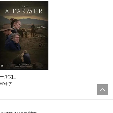
一介农民
HD中字