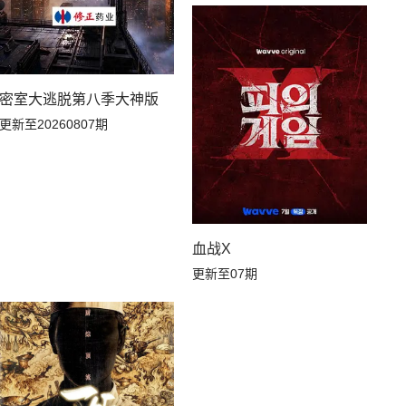
密室大逃脱第八季大神版
更新至20260807期
血战X
更新至07期