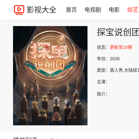
影视大全
首页
电视剧
电影
综艺
探宝说创
状态：
更新至10期
年份：
2026
类型：
真人秀,大陆综
主演：
简介：