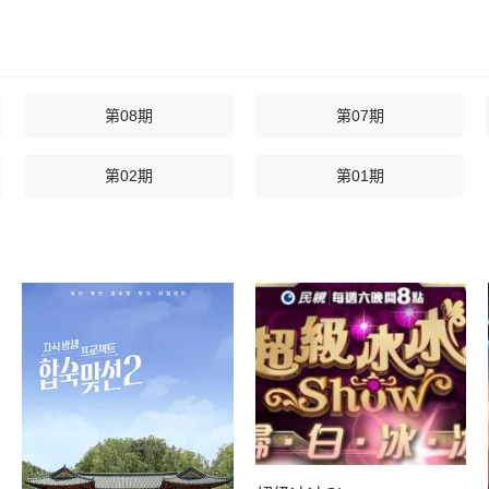
第08期
第07期
第02期
第01期