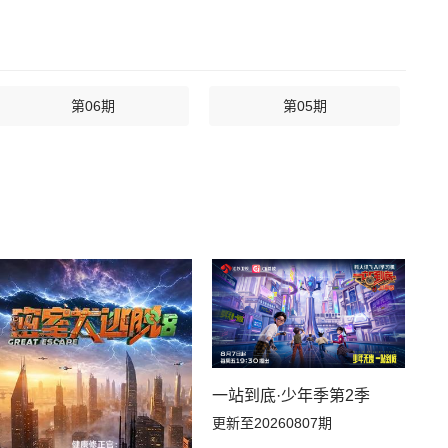
第06期
第05期
一站到底·少年季第2季
更新至20260807期