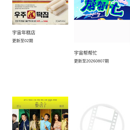
宇宙年糕店
更新至02期
宇宙帮帮忙
更新至20260807期