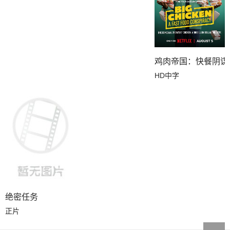
鸡肉帝国：快餐阴谋
HD中字
绝密任务
正片