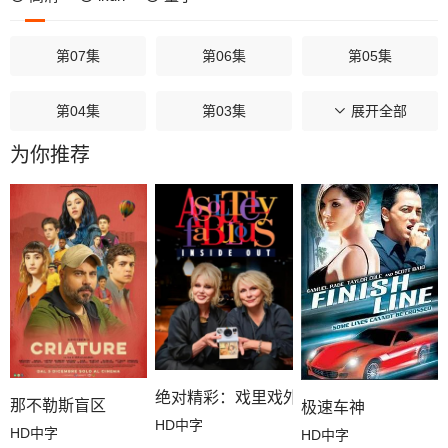
第07集
第06集
第05集
第04集
第03集
第02集
展开全部
为你推荐
第01集
绝对精彩：戏里戏外
那不勒斯盲区
极速车神
HD中字
HD中字
HD中字