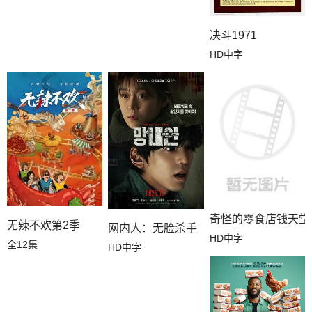
决斗1971
HD中字
奇怪的零食店钱天堂
无辣不欢第2季
网内人：无脸杀手
HD中字
全12集
HD中字