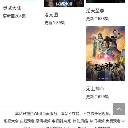
灵武大陆
逆天至尊
沧元图
更新至204集
更新至538集
更新至89集
无上神帝
更新至629集
本站只提供WEB页面服务，本站不存储、不制作任何视频。
影视大全,在线观看,高清视频,电视剧,电影,综艺,动漫,热门视频,免费观看
w