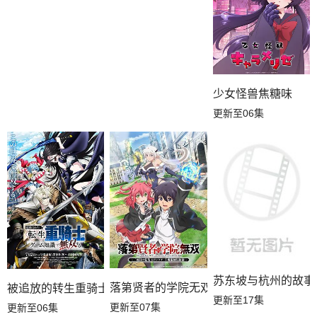
少女怪兽焦糖味
更新至06集
苏东坡与杭州的故事
落第贤者的学院无双第二回转生，S等级
被追放的转生重骑士用游戏知识开无双
更新至17集
更新至07集
更新至06集