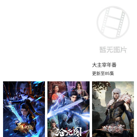
大主宰年番
更新至85集