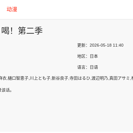
动漫
！喝！第二季
更新：
2026-05-18 11:40
地区：
日本
语言：
日语
麻衣,樋口智恵子,川上とも子,新谷良子,寺田はるひ,渡辺明乃,真田アサミ
录该话。