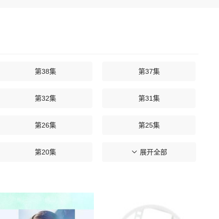
第38集
第37集
第32集
第31集
第26集
第25集
第20集
第19集
展开全部
第14集
第13集
第08集
第07集