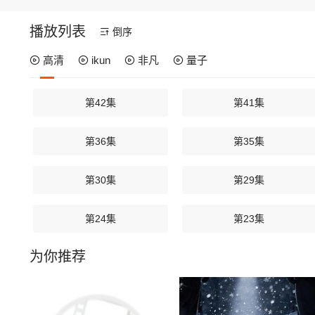
播放列表
倒序
高清
ikun
非凡
量子
第42集
第41集
第36集
第35集
第30集
第29集
第24集
第23集
为你推荐
第18集
第17集
第12集
第11集