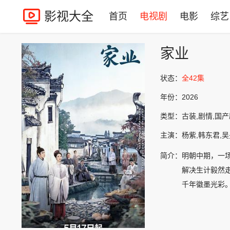
影视大全
首页
电视剧
电影
综艺
家业
状态：
全42集
年份：
2026
类型：
古装,剧情,国
主演：
杨紫,韩东君,吴
简介：
明朝中期，一
解决生计毅然
千年徽墨光彩