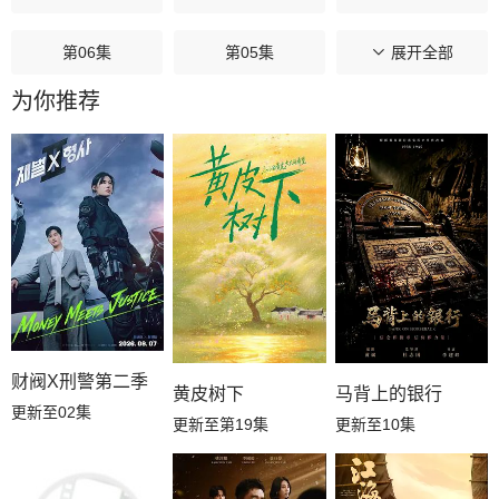
第06集
第05集
第04集
展开全部
为你推荐
第03集
第02集
第01集
财阀X刑警第二季
黄皮树下
马背上的银行
更新至02集
更新至第19集
更新至10集