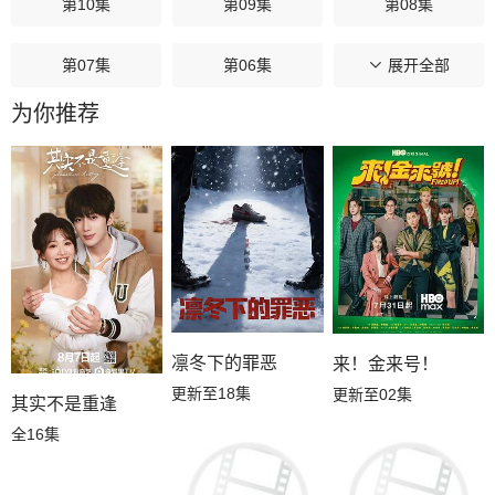
第10集
第09集
第08集
第07集
第06集
第05集
展开全部
为你推荐
第04集
第03集
第02集
第01集
凛冬下的罪恶
来！金来号！
更新至18集
更新至02集
其实不是重逢
全16集