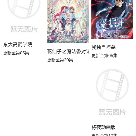
第03集
第02集
第01集
东大高武学院
我独自盗墓
花仙子之魔法香对论
更新至第05集
更新至第05集
更新至第20集
将夜动画版
更新至第17集