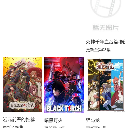
第03集
第02集
第01集
死神千年血战篇-祸进
更新至第03集
岩元前辈的推荐
暗黑灯火
猫与龙
更新至06集