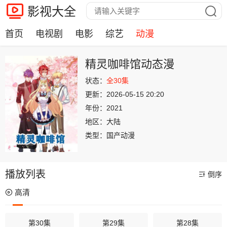
影视大全
首页
电视剧
电影
综艺
动漫
精灵咖啡馆动态漫
状态：
全30集
更新：
2026-05-15 20:20
年份：
2021
地区：
大陆
类型：
国产动漫
播放列表
倒序
高清
第30集
第29集
第28集