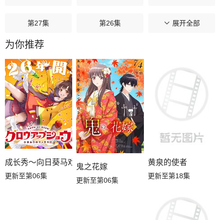
第27集
第26集
第25集
展开全部
为你推荐
第24集
第23集
第22集
第21集
第20集
第19集
第18集
第17集
第16集
第15集
第14集
第13集
第12集
第11集
第10集
成长秀～向日葵马戏团～
黄泉的使者
鬼之花嫁
更新至第06集
更新至第18集
更新至第06集
第09集
第08集
第07集
第06集
第05集
第04集