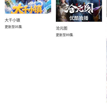
大千小镇
更新至05集
沧元图
更新至89集