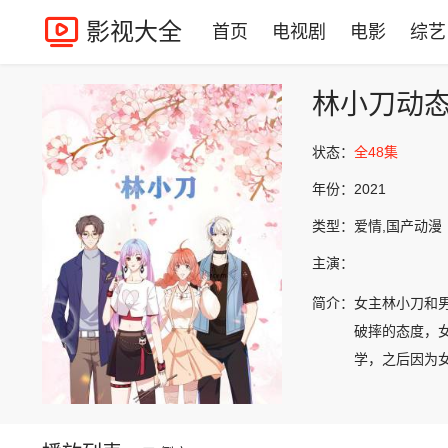
影视大全
首页
电视剧
电影
综艺
林小刀动
状态：
全48集
年份：
2021
类型：
爱情,国产动漫
主演：
简介：
女主林小刀和
破摔的态度，
学，之后因为