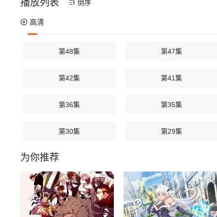
播放列表
倒序
高清
第48集
第47集
第42集
第41集
第36集
第35集
第30集
第29集
为你推荐
第24集
第23集
第18集
第17集
第12集
第11集