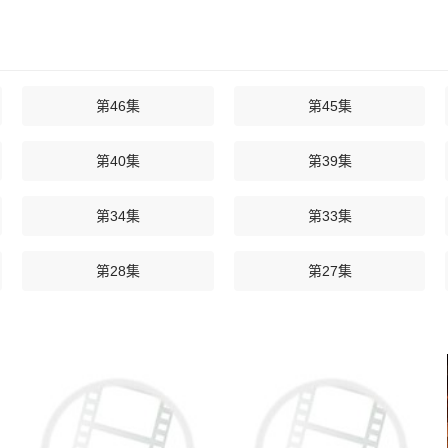
第46集
第45集
第40集
第39集
第34集
第33集
第28集
第27集
第22集
第21集
第16集
第15集
第10集
第09集