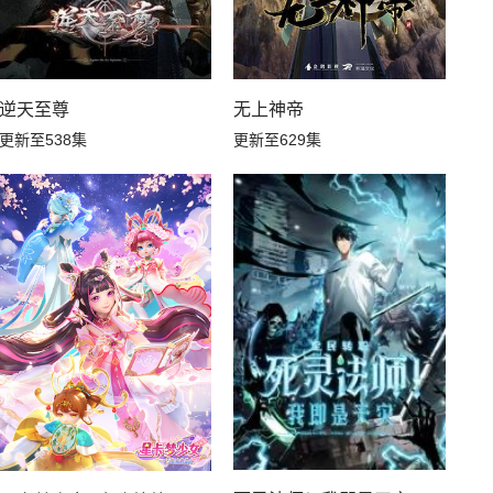
逆天至尊
无上神帝
更新至538集
更新至629集