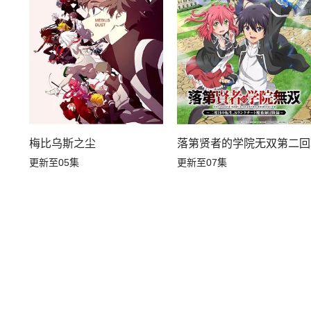
第06集
第05集
梅比乌斯之尘
落第贤者的学院无双第二回
更新至05集
更新至07集