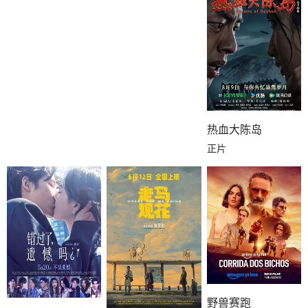
热血大陈岛
正片
野兽赛跑