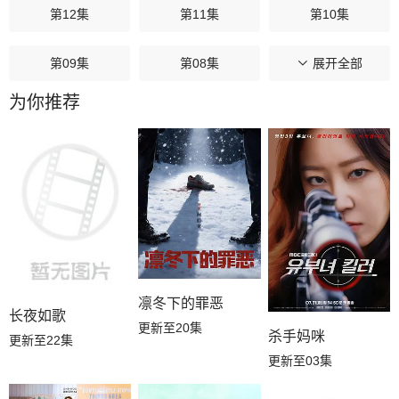
第12集
第11集
第10集
第09集
第08集
第07集
展开全部
为你推荐
第06集
第05集
第04集
第03集
第02集
第01集
凛冬下的罪恶
长夜如歌
更新至20集
杀手妈咪
更新至22集
更新至03集