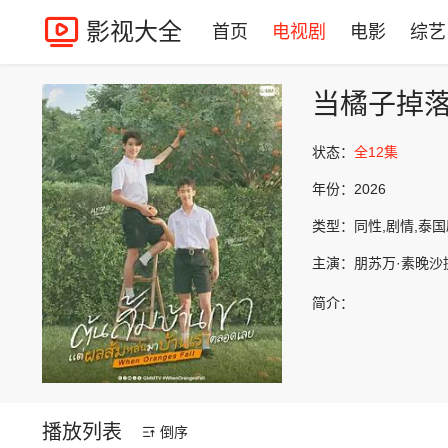
影视大全
首页
电视剧
电影
综艺
当橘子掉
状态：
全12集
年份：
2026
类型：
同性,剧情,泰
主演：
朋苏万·素晚沙提,
简介：
播放列表
倒序