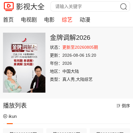
影视大全
首页
电视剧
电影
综艺
动漫
金牌调解2026
状态：
更新至20260805期
更新：
2026-08-06 15:20
年份：
2026
地区：
中国大陆
类型：
真人秀,大陆综艺
播放列表
倒序
ikun