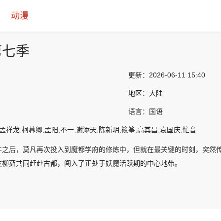
动漫
第七季
更新：
2026-06-11 15:40
地区：
大陆
语言：
国语
孟祥龙,柯暮卿,孟阳,不一,谢添天,陈新玥,筱筝,高其昌,袁国庆,忙音
件之后，莫凡再次投入到魔都学府的修炼中，但就在最关键的时刻，突然
友柳茹共同赶赴古都，闯入了正处于妖魔活跃期的中心地带。