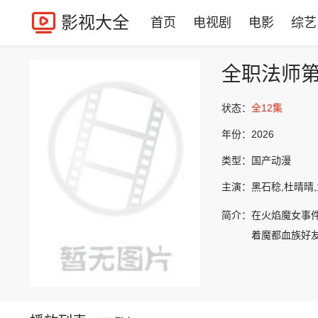
影视大全
首页
电视剧
电影
综艺
全职法师
状态：
全12集
年份：
2026
类型：
国产动漫
主演：
黑石稔,杜晴晴,
简介：
在火焰魔女事
着魔都血族好