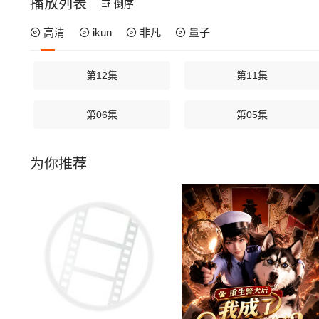
播放列表
倒序
高清
ikun
非凡
量子
第12集
第11集
第06集
第05集
为你推荐