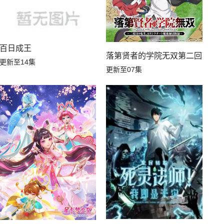
百日成王
落第贤者的学院无双第二回转生
更新至14集
更新至07集