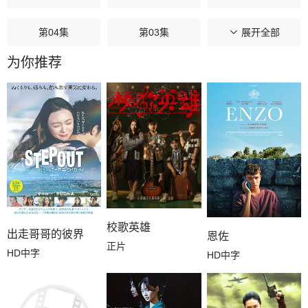
第04集
第03集
第02集
展开全部
为你推荐
第01集
校歌英雄
出走哥哥的彼界
恩佐
正片
HD中字
HD中字