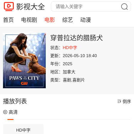
影视大全
首页
电视剧
电影
综艺
动漫
穿普拉达的腊肠犬
状态：
HD中字
更新：
2026-05-10 18:40
年份：
2025
地区：
加拿大
类型：
喜剧,喜剧片
播放列表
倒序
高清
HD中字