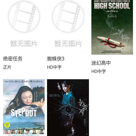
绝密任务
蜘蛛侠3
迷幻高中
正片
HD中字
HD中字