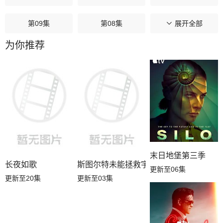
第09集
第08集
第07集
展开全部
为你推荐
第06集
第05集
第04集
第03集
第02集
第01集
末日地堡第三季
长夜如歌
斯图尔特未能拯救宇宙
更新至06集
更新至20集
更新至03集