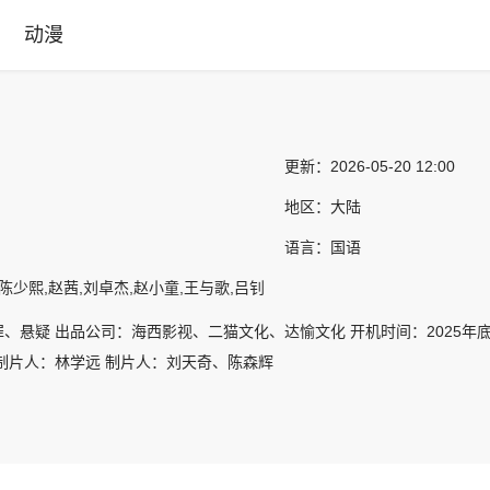
动漫
更新：
2026-05-20 12:00
地区：
大陆
语言：
国语
陈少熙,赵茜,刘卓杰,赵小童,王与歌,吕钊
、悬疑 出品公司：海西影视、二猫文化、达愉文化 开机时间：2025年底
制片人：林学远 制片人：刘天奇、陈森辉