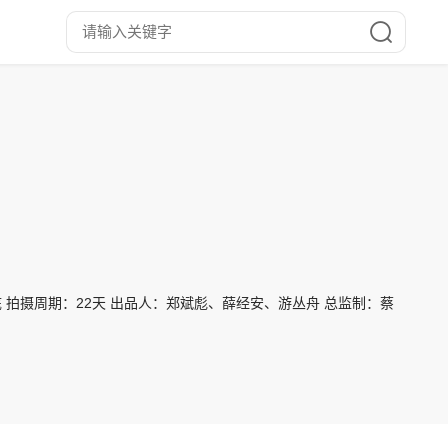
 拍摄周期：22天 出品人：郑斌彪、薛经安、游丛舟 总监制：蔡