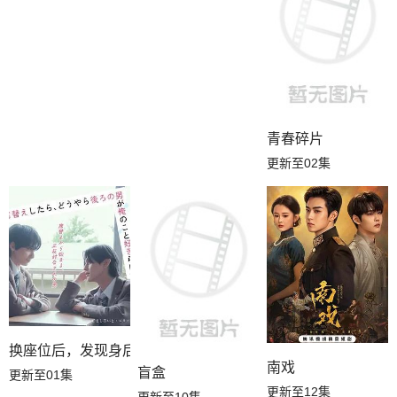
青春碎片
更新至02集
换座位后，发现身后的男生好像喜欢我
南戏
盲盒
更新至01集
更新至12集
更新至10集