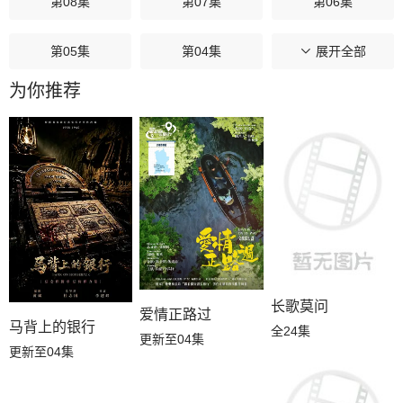
第08集
第07集
第06集
第05集
第04集
第03集
展开全部
为你推荐
第02集
第01集
长歌莫问
爱情正路过
马背上的银行
全24集
更新至04集
更新至04集