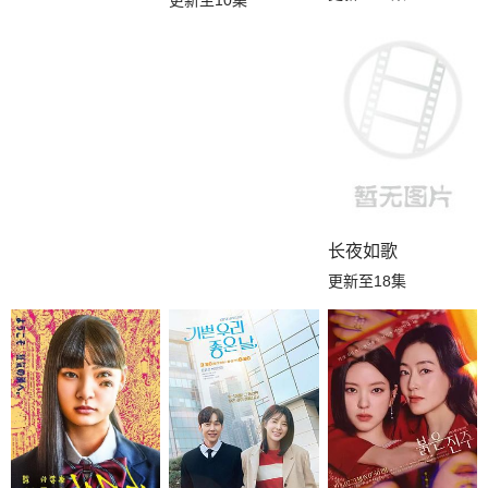
长夜如歌
更新至18集