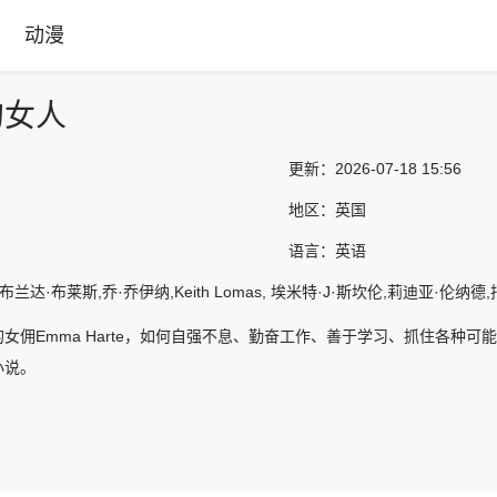
动漫
的女人
更新：
2026-07-18 15:56
地区：
英国
语言：
英语
兰达·布莱斯,乔·乔伊纳,Keith Lomas, 埃米特·J·斯坎伦,莉迪亚·伦纳德,
女佣Emma Harte，如何自强不息、勤奋工作、善于学习、抓住各种可
小说。