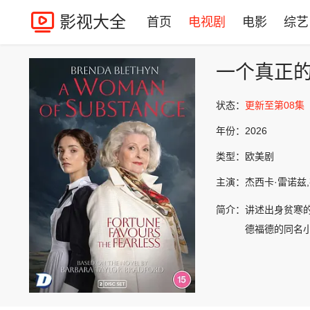
影视大全
首页
电视剧
电影
综艺
一个真正
状态：
更新至第08集
年份：
2026
类型：
欧美剧
主演：
杰西卡·雷诺兹,布
简介：
讲述出身贫寒的
德福德的同名