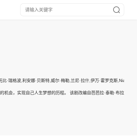
托比·瑞格波,利安娜·贝斯特,威尔·梅勒,兰尼·拉什,伊万·霍罗克斯,Niall Wri
能的机会，实现自己人生梦想的历程。 该剧改编自芭芭拉·泰勒·布拉