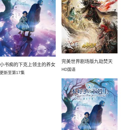
第10集
第09集
第04集
第03集
完美世界剧场版九劫焚天
小书痴的下克上领主的养女
HD国语
更新至第17集