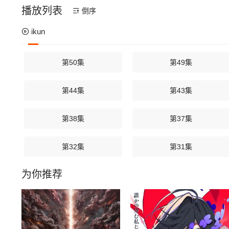
播放列表
倒序
ikun
第50集
第49集
第44集
第43集
第38集
第37集
第32集
第31集
为你推荐
第26集
第25集
第20集
第19集