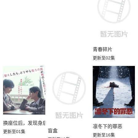
青春碎片
更新至02集
换座位后，发现身后的男生好像喜欢我
凛冬下的罪恶
盲盒
更新至01集
更新至16集