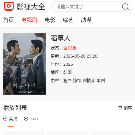
影视大全
首页
电视剧
电影
综艺
动漫
稻草人
状态：
全12集
更新：
2026-05-26 23:20
年份：
2026
地区：
韩国
类型：
犯罪,惊悚,剧情,韩国剧
播放列表
倒序
高清
ikun