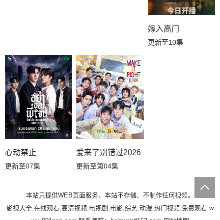
嫁入高门
更新至10集
心动禁止
爱来了别错过2026
更新至07集
更新至第04集
本站只提供WEB页面服务，本站不存储、不制作任何视频。
影视大全,在线观看,高清视频,电视剧,电影,综艺,动漫,热门视频,免费观看
w