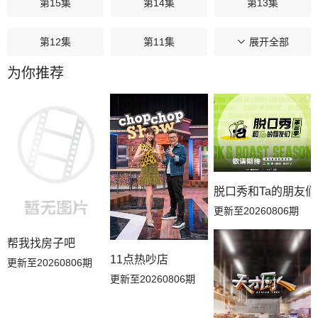
第15集
第14集
第13集
第12集
第11集
第10集
展开全部
为你推荐
第09集
第08集
第07集
第06集
第05集
第04集
第03集
第02集
第01集
脱口秀和Ta的朋友
更新至20260806期
帮我找房子吧
11点热吵店
更新至20260806期
更新至20260806期