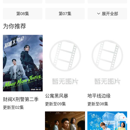
第08集
第07集
第06集
展开全部
为你推荐
第05集
第04集
第03集
第02集
第01集
公寓黑风暴
地平线边缘
财阀X刑警第二季
更新至09集
更新至08集
更新至02集