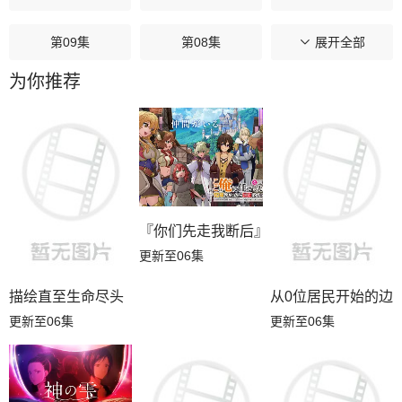
第09集
第08集
第07集
展开全部
为你推荐
第06集
第05集
第04集
第03集
第02集
第01集
『你们先走我断后』，于是10年后我成为
更新至06集
描绘直至生命尽头
从0位居民开始的边
更新至06集
更新至06集