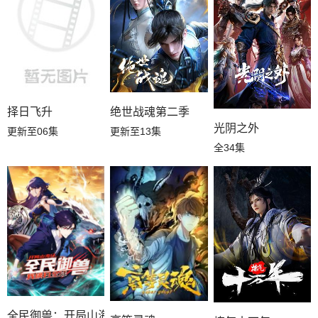
择日飞升
绝世战魂第二季
光阴之外
更新至06集
更新至13集
全34集
全民御兽：开局山海经，我横扫全球