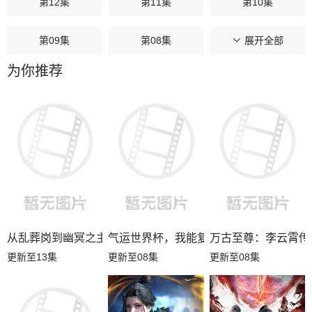
第12集
第11集
第10集
第09集
第08集
第07集
展开全部
为你推荐
第06集
第05集
第04集
第03集
第02集
第01集
从乱葬岗到幽冥之主
气运世界杯，我能复制所有球星技能
万古至尊：李云霄传
更新至13集
更新至08集
更新至08集