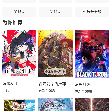
第15集
第14集
第13集
展开全部
为你推荐
第12集
第11集
第10集
第09集
第08集
第07集
第06集
第05集
第04集
第03集
第02集
第01集
缎带骑士
岩元前辈的推荐
暗黑灯火
正片
更新至06集
更新至06集