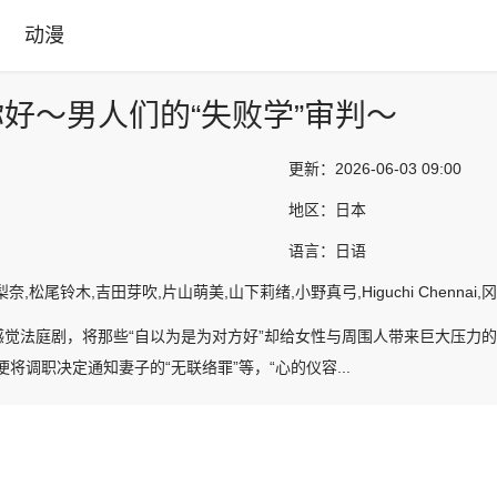
动漫
好～男人们的“失败学”审判～
更新：
2026-06-03 09:00
地区：
日本
语言：
日语
奈,松尾铃木,吉田芽吹,片山萌美,山下莉绪,小野真弓,Higuchi Chennai
感觉法庭剧，将那些“自以为是为对方好”却给女性与周围人带来巨大压力
便将调职决定通知妻子的“无联络罪”等，“心的仪容...