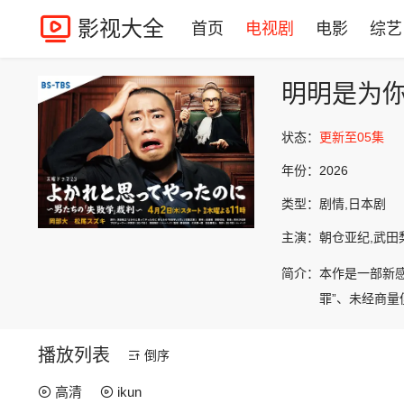
影视大全
首页
电视剧
电影
综艺
明明是为你
状态：
更新至05集
年份：
2026
类型：
剧情,日本剧
主演：
朝仓亚纪,武田梨
简介：
本作是一部新
罪”、未经商量
播放列表
倒序
高清
ikun